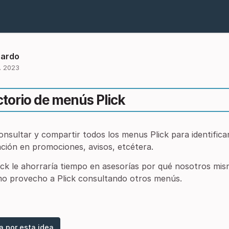
cardo
. 2023
ctorio de menús Plick
nsultar y compartir todos los menus Plick para identifica
ación en promociones, avisos, etcétera.
lick le ahorraría tiempo en asesorías por qué nosotros mi
mo provecho a Plick consultando otros menús.
a por esta idea