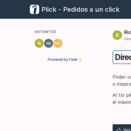
Plick - Pedidos a un click
VOTANTES
Ri
nov
Dire
Powered by Fider ⚡
Poder co
o inspir
Al tío p
el máxi
Vot