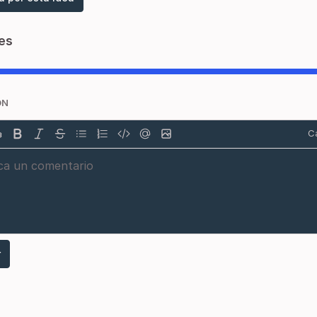
es
ÓN
Ca
r