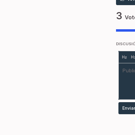
3
Vot
DISCUSI
Envia