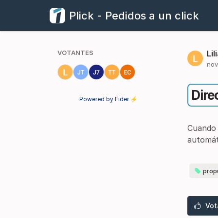
Plick - Pedidos a un click
VOTANTES
Lil
nov
Dire
Powered by Fider ⚡
Cuando e
automát
prop
Vot