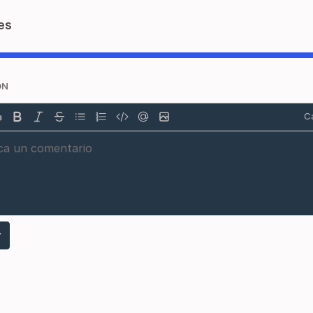
es
ÓN
Ca
r